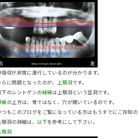
骨吸収が非常に進行しているのが分かります。
さらに問題となったのが、
上顎洞
です。
以下のレントゲンの
緑線
は上顎洞という空洞です。
緑線
の上方は、骨ではなく、穴が開いているのです。
いつもこのブログをご覧になっている方はもうすでにご存知の
上顎洞の詳細は、
以下
を参考にして下さい。
上顎洞