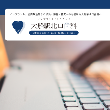
インプラント、歯周病治療なら横浜・鎌倉・藤沢からも便利な大船駅北口歯科へ