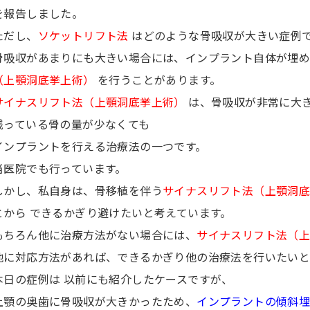
を報告しました。
ただし、
ソケットリフト法
はどのような骨吸収が大きい症例
骨吸収があまりにも大きい場合には、インプラント自体が埋
（上顎洞底挙上術）
を行うことがあります。
サイナスリフト法（上顎洞底挙上術）
は、骨吸収が非常に大
残っている骨の量が少なくても
インプラントを行える治療法の一つです。
当医院でも行っています。
しかし、私自身は、骨移植を伴う
サイナスリフト法（上顎洞
とから できるかぎり避けたいと考えています。
もちろん他に治療方法がない場合には、
サイナスリフト法（
他に対応方法があれば、できるかぎり他の治療法を行いたいと
本日の症例は 以前にも紹介したケースですが、
上顎の奥歯に骨吸収が大きかったため、
インプラントの傾斜