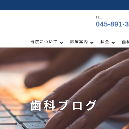
TEL.
045-891-
当院について
診療案内
料金
歯
歯科ブログ