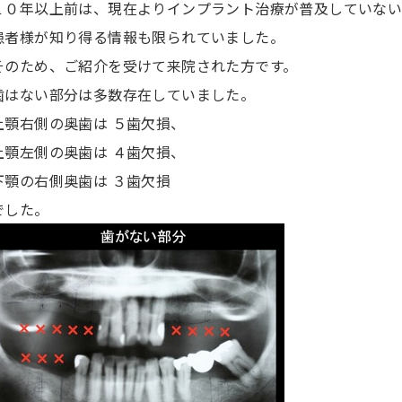
１０年以上前は、現在よりインプラント治療が普及していな
患者様が知り得る情報も限られていました。
そのため、ご紹介を受けて来院された方です。
歯はない部分は多数存在していました。
上顎右側の奥歯は ５歯欠損、
上顎左側の奥歯は ４歯欠損、
下顎の右側奥歯は ３歯欠損
でした。