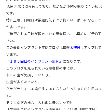
現在 非常に混み合っており、なかなか予約が取りにくい状況
です。
特に土曜、日曜日は数週間先まで予約でいっぱいになること
が多いです。
ご希望される日時が限定される患者様は、お早めにご予約下
さい。
この最新インプラント症例ブログは毎週
木曜日
にアップして
います。
『１８５回目のインプラント症例』
になります。
このブログを見られている患者様の中には、
多くの歯が欠損していたり、
虫歯が多くあったり、
グラグラしている歯が多くある方もいらっしゃるかと思いま
す。
そうした方の場合、入れ歯は嫌といっても
「欠損全てにインプラント治療を行うには 費用的に無理！」