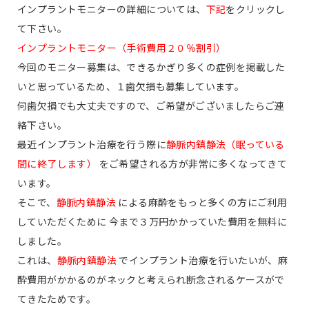
インプラントモニターの詳細については、
下記
をクリックし
て下さい。
インプラントモニター（手術費用２０％割引）
今回のモニター募集は、できるかぎり多くの症例を掲載した
いと思っているため、１歯欠損も募集しています。
何歯欠損でも大丈夫ですので、ご希望がございましたらご連
絡下さい。
最近インプラント治療を行う際に
静脈内鎮静法（眠っている
間に終了します）
をご希望される方が非常に多くなってきて
います。
そこで、
静脈内鎮静法
による麻酔をもっと多くの方にご利用
していただくために 今まで３万円かかっていた費用を
無料
に
しました。
これは、
静脈内鎮静法
でインプラント治療を行いたいが、麻
酔費用がかかるのがネックと考えられ断念されるケースがで
てきたためです。