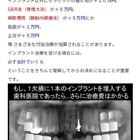
インプラント以外にセラミックの被せ物が
＋１０万円
、
GBR法（骨増大法）
が
＋５万円
、
麻酔費用（静脈内鎮静法）
が
＋５万円
とか
仮歯が
＋１万円
、
土台が
＋５万円
等 さまざまな付加治療が加算されることがあります。
インプラント治療を受ける場合には、
必ず
合計でいくら
ということをきちんと理解してからお決めになることが重要
です。