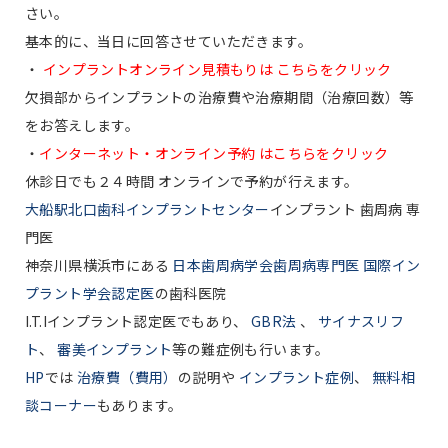
さい。
基本的に、当日に回答させていただきます。
・
インプラントオンライン見積もりは こちらをクリック
欠損部からインプラントの治療費や治療期間（治療回数）等
をお答えします。
・
インターネット・オンライン予約 はこちらをクリック
休診日でも２４時間 オンラインで予約が行えます。
大船駅北口歯科インプラントセンター
インプラント 歯周病 専
門医
神奈川県横浜市にある
日本歯周病学会歯周病専門医 国際イン
プラント学会認定医
の歯科医院
I.T.Iインプラント認定医でもあり、
GBR法
、
サイナスリフ
ト
、
審美インプラント
等の難症例も行います。
HP
では
治療費（費用）
の説明や
インプラント症例
、
無料相
談コーナー
もあります。