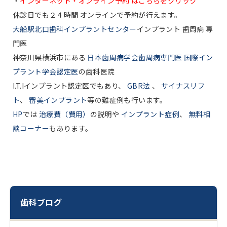
・
インターネット・オンライン予約 はこちらをクリック
休診日でも２４時間 オンラインで予約が行えます。
大船駅北口歯科インプラントセンター
インプラント 歯周病 専
門医
神奈川県横浜市にある
日本歯周病学会歯周病専門医 国際イン
プラント学会認定医
の歯科医院
I.T.Iインプラント認定医でもあり、
GBR法
、
サイナスリフ
ト
、
審美インプラント
等の難症例も行います。
HP
では
治療費（費用）
の説明や
インプラント症例
、
無料相
談コーナー
もあります。
歯科ブログ