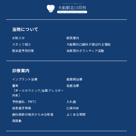
当院について
お知らせ
医院案内
スタッフ紹介
大船駅北口歯科が選ばれる理由
感染症予防対策
当医院のボランティア活動
診療案内
インプラント治療
歯周病治療
審美
虫歯治療
［オールセラミック/金属アレルギー
外来］
予防歯科、PMTC
入れ歯
自家歯牙移植
口臭外来
歯科医師の視点からみる喫煙
よくある質問
用語集