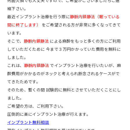
何歯欠損でも大丈夫ですので、ご希望がございましたらご連
絡下さい。
最近インプラント治療を行う際に
静脈内鎮静法（眠っている
間に終了します）
をご希望される方が非常に多くなってきて
います。
そこで、
静脈内鎮静法
による麻酔をもっと多くの方にご利用
していただくために 今まで３万円かかっていた費用を
無料
に
しました。
これは、
静脈内鎮静法
でインプラント治療を行いたいが、麻
酔費用がかかるのがネックと考えられ断念されるケースがで
てきたためです。
そのため、暫くの間 試験的に
無料
とさせていただくことにし
ました。
ご希望の方は、ご利用下さい。
圧倒的に楽にインプラント治療が行えます。
インプラント無料相談