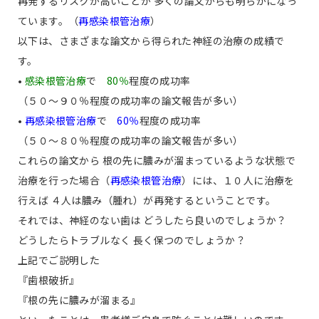
再発するリスクが高いことが 多くの論文からも明らかになっ
ています。（
再感染根管治療
）
以下は、さまざまな論文から得られた神経の治療の成績で
す。
•
感染根管治療
で
80％
程度の成功率
（５０〜９０％程度の成功率の論文報告が多い）
•
再感染根管治療
で
60％
程度の成功率
（５０〜８０％程度の成功率の論文報告が多い）
これらの論文から 根の先に膿みが溜まっているような状態で
治療を行った場合（
再感染根管治療
）には、１０人に治療を
行えば ４人は膿み（腫れ）が再発するということです。
それでは、神経のない歯は どうしたら良いのでしょうか？
どうしたらトラブルなく 長く保つのでしょうか？
上記でご説明した
『歯根破折』
『根の先に膿みが溜まる』