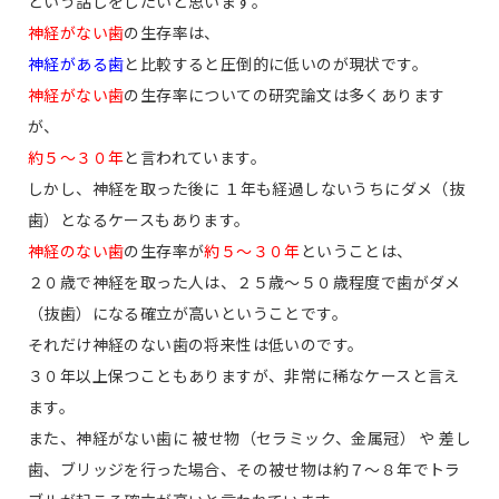
という話しをしたいと思います。
神経がない歯
の生存率は、
神経がある歯
と比較すると圧倒的に低いのが現状です。
神経がない歯
の生存率についての研究論文は多くあります
が、
約５〜３０年
と言われています。
しかし、神経を取った後に １年も経過しないうちにダメ（抜
歯）となるケースもあります。
神経のない歯
の生存率が
約５〜３０年
ということは、
２０歳で神経を取った人は、２５歳〜５０歳程度で歯がダメ
（抜歯）になる確立が高いということです。
それだけ神経のない歯の将来性は低いのです。
３０年以上保つこともありますが、非常に稀なケースと言え
ます。
また、神経がない歯に 被せ物（セラミック、金属冠） や 差し
歯、ブリッジを行った場合、その被せ物は約７〜８年でトラ