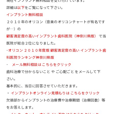
現在インプラント無料相談を受け付けています。
詳細は
以下
をご覧になって下さい。
インプラント無料相談
２０１０年のオリコン（音楽のオリコンチャートが有名です
が…）の
顧客満足度の高いインプラント歯科医院（神奈川県版）
で当
医院が総合２位になりました。
･
オリコン ２０１０年度版 顧客満足度の高い インプラント歯
科医院ランキング神奈川県版
･
メール無料相談は こちらをクリック
歯科治療で分からないこと や ご心配ごと をメールして下
さい。
基本的に、当日に回答させていただきます。
・
インプラントオンライン見積もりは こちらをクリック
欠損部からインプラントの治療費や治療期間（治療回数）等
をお答えします。