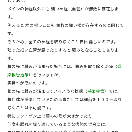
しており、
メインの神経以外にも 細い神経（血管）が無数に存在しま
す。
例えると 木の根っこにも 無数の細い根が存在するのと同じで
す。
そのため、全ての神経を取り除くこと自体 難しいのです。
残った細い血管が腐ったりすると 膿みとなることもありま
す。
根の先に膿みが溜まった場合には、膿みを取り除く治療（
感
染根管治療
）を行いますが、
再発率が高いのです。
根の先に膿みが溜まっているような状態（
感染根管
）では、
根自体が感染しているため消毒だけでは細菌を１００％取り
除くことは不可能です。
特にレントゲン上で膿みの陰が大きかったり、
何度も腫れを繰り返しているような状態の場合には、