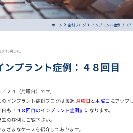
ホーム
歯科ブログ
インプラント症例ブログ
010年5月24日
インプラント症例：４８回目
５／２４（月曜日）です。
このインプラント症例ブログは毎週
月曜日
と
木曜日
にアップ
今日も
『４８回目のインプラント症例』
になります。
過去の症例もご覧下さい。
さまざまなケースを紹介してあります。