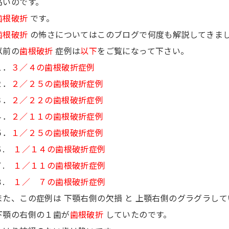
高いのです。
歯根破折
です。
歯根破折
の怖さについてはこのブログで何度も解説してきま
以前の
歯根破折
症例は
以下
をご覧になって下さい。
１．
３／４の歯根破折症例
２．
２／２５の歯根破折症例
３．
２／２２の歯根破折症例
４．
２／１１の歯根破折症例
５．
１／２５の歯根破折症例
６.
１／１４の歯根破折症例
７.
１／１１の歯根破折症例
８.
１／ ７の歯根破折症例
また、この症例は 下顎右側の欠損 と 上顎右側のグラグラし
下顎の右側の１歯が
歯根破折
していたのです。