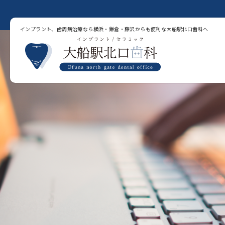
インプラント、歯周病治療なら横浜・鎌倉・藤沢からも便利な大船駅北口歯科へ