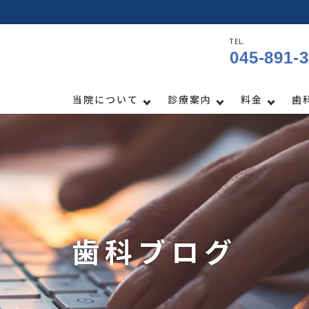
TEL.
045-891-
当院について
診療案内
料金
歯
歯科ブログ