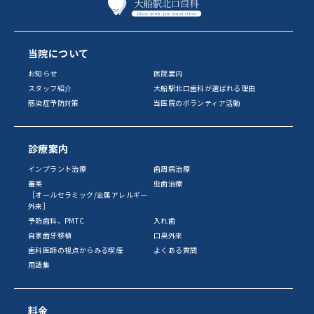
当院について
お知らせ
医院案内
スタッフ紹介
大船駅北口歯科が選ばれる理由
感染症予防対策
当医院のボランティア活動
診療案内
インプラント治療
歯周病治療
審美
虫歯治療
［オールセラミック/金属アレルギー
外来］
予防歯科、PMTC
入れ歯
自家歯牙移植
口臭外来
歯科医師の視点からみる喫煙
よくある質問
用語集
料金