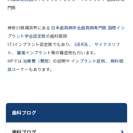
門医
神奈川県横浜市にある
日本歯周病学会歯周病専門医 国際イン
プラント学会認定医
の歯科医院
I.T.Iインプラント認定医でもあり、
GBR法
、
サイナスリフ
ト
、
審美インプラント
等の難症例も行います。
HP
では
治療費（費用）
の説明や
インプラント症例
、
無料相
談コーナー
もあります。
歯科ブログ
歯科ブログ