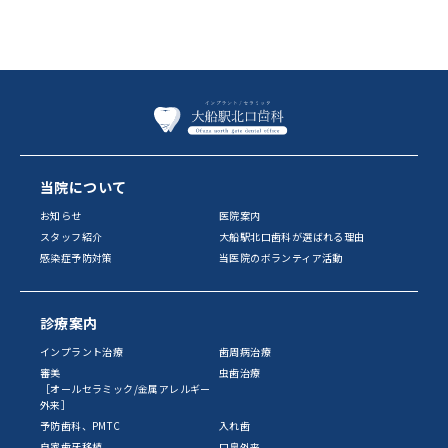
当院について
お知らせ
医院案内
スタッフ紹介
大船駅北口歯科が選ばれる理由
感染症予防対策
当医院のボランティア活動
診療案内
インプラント治療
歯周病治療
審美
虫歯治療
［オールセラミック/金属アレルギー
外来］
予防歯科、PMTC
入れ歯
自家歯牙移植
口臭外来