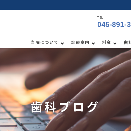
TEL.
045-891-
当院について
診療案内
料金
歯
歯科ブログ