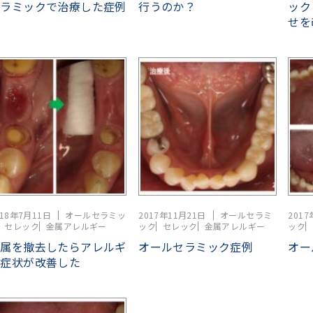
セラミックで治療した症例
行うのか？
ック
せを
018年7月11日
オールセラミッ
2017年11月21日
オールセラミ
2017
セレック
金属アレルギー
ック
セレック
金属アレルギー
ック
金属を撤去したらアレルギ
オールセラミック症例
オー
ー症状が改善した