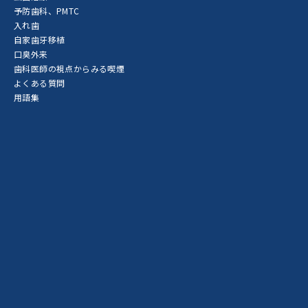
予防歯科、PMTC
入れ歯
自家歯牙移植
口臭外来
歯科医師の視点からみる喫煙
よくある質問
用語集