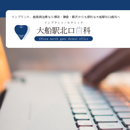
インプラント、歯周病治療なら横浜・鎌倉・藤沢からも便利な大船駅北口歯科へ