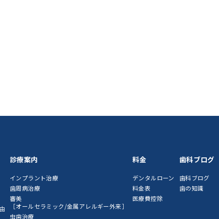
診療案内
料金
歯科ブログ
インプラント治療
デンタルローン
歯科ブログ
歯周病治療
料金表
歯の知識
審美
医療費控除
［オールセラミック/金属アレルギー外来］
由
虫歯治療